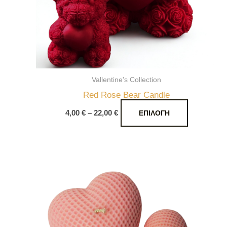
μπορούν
να
επιλεγούν
στη
σελίδα
του
Vallentine's Collection
προϊόντος
Red Rose Bear Candle
4,00
€
–
22,00
€
ΕΠΙΛΟΓΉ
Αυτό
το
προϊόν
έχει
πολλαπλές
παραλλαγές.