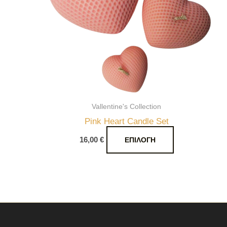
Οι
επιλογές
μπορούν
να
επιλεγούν
στη
σελίδα
του
Vallentine's Collection
προϊόντος
Pink Heart Candle Set
16,00
€
ΕΠΙΛΟΓΉ