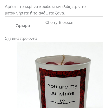
Αφήστε το κερί να κρυώσει εντελώς πριν το
μετακινήσετε ή το ανάψετε ξανά.
Cherry Blossom
Άρωμα
Σχετικά προϊόντα
Αυτό
το
προϊόν
έχει
πολλαπλές
παραλλαγές.
Οι
επιλογές
μπορούν
να