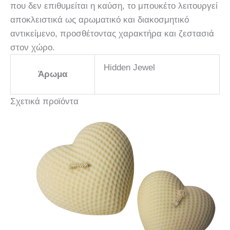
που δεν επιθυμείται η καύση, το μπουκέτο λειτουργεί
αποκλειστικά ως αρωματικό και διακοσμητικό
αντικείμενο, προσθέτοντας χαρακτήρα και ζεστασιά
στον χώρο.
Hidden Jewel
Άρωμα
Σχετικά προϊόντα
Αυτό
το
προϊόν
έχει
πολλαπλές
παραλλαγές.
Οι
επιλογές
μπορούν