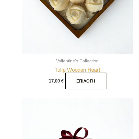
επιλογές
μπορούν
να
επιλεγούν
στη
σελίδα
του
Vallentine's Collection
προϊόντος
Tulip Wooden Heart
17,00
€
ΕΠΙΛΟΓΉ
Αυτό
το
προϊόν
έχει
πολλαπλές