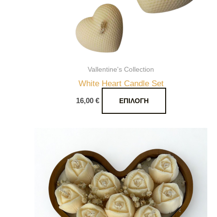
να
επιλεγούν
στη
σελίδα
του
Vallentine's Collection
προϊόντος
White Heart Candle Set
16,00
€
ΕΠΙΛΟΓΉ
Αυτό
το
προϊόν
έχει
πολλαπλές
παραλλαγές.
Οι