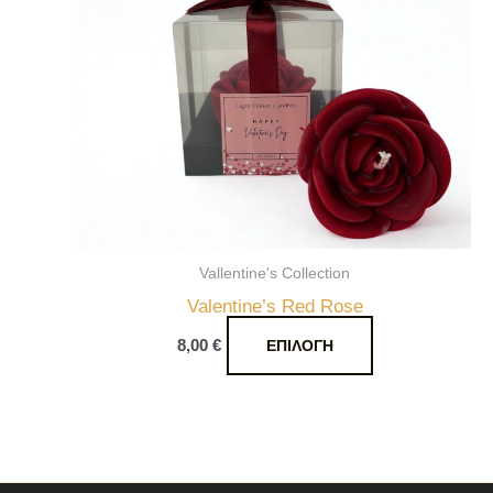
παραλλαγές.
Οι
επιλογές
μπορούν
να
επιλεγούν
στη
σελίδα
του
Vallentine's Collection
προϊόντος
Valentine’s Red Rose
8,00
€
ΕΠΙΛΟΓΉ