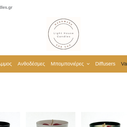
dles.gr
Άμμος
Ανθοδέσμες
Μπομπονιέρες
Diffusers
Va
Αυτό
Αυτό
Αυτ
το
το
το