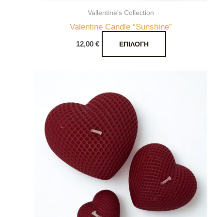
του
Vallentine's Collection
προϊόντος
Valentine Candle “Sunshine”
12,00
€
ΕΠΙΛΟΓΉ
Αυτό
το
προϊόν
έχει
πολλαπλές
παραλλαγές.
Οι
επιλογές
μπορούν
να
επιλεγούν